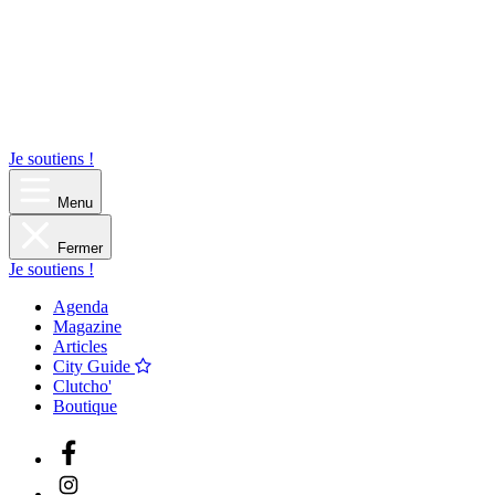
Je soutiens !
Menu
Fermer
Je soutiens !
Agenda
Magazine
Articles
City Guide
Clutcho'
Boutique