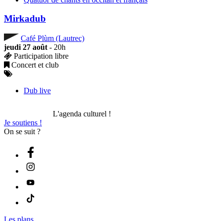
Mirkadub
Café Plùm (Lautrec)
jeudi 27 août
- 20h
Participation libre
Concert et club
Dub live
L'agenda culturel !
Je soutiens !
On se suit ?
Les plans