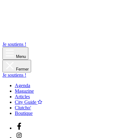
Je soutiens !
Menu
Fermer
Je soutiens !
Agenda
Magazine
Articles
City Guide
Clutcho'
Boutique