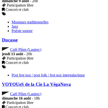
dimanche 9 août
- 20h
Participation libre
Concert et club
Musiques traditionnelles
Jazz
Poésie sonore
Ducasse
Café Plùm (Lautrec)
jeudi 13 août
- 20h
Participation libre
Concert et club
Post fest noz / post folk / fest noz intergalactique
VOYOUeS de la Cie La VégaNova
Café Plùm (Lautrec)
dimanche 16 août
- 18h
Participation libre
Concert et club