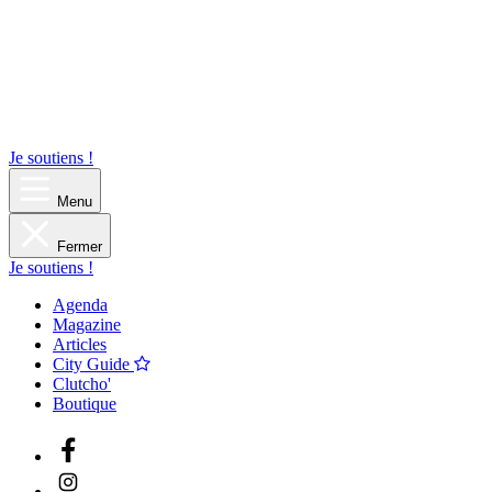
Je soutiens !
Menu
Fermer
Je soutiens !
Agenda
Magazine
Articles
City Guide
Clutcho'
Boutique