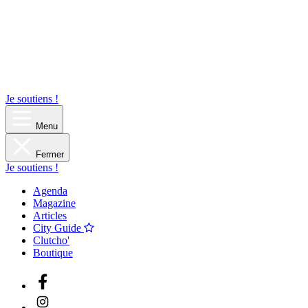
Je soutiens !
Menu
Fermer
Je soutiens !
Agenda
Magazine
Articles
City Guide
Clutcho'
Boutique