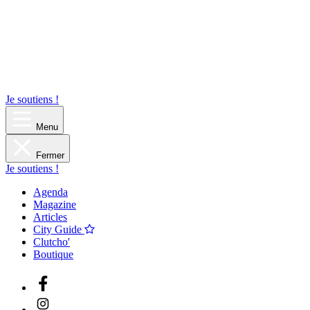
Je soutiens !
Menu
Fermer
Je soutiens !
Agenda
Magazine
Articles
City Guide
Clutcho'
Boutique