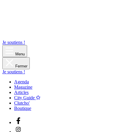
Je soutiens !
Menu
Fermer
Je soutiens !
Agenda
Magazine
Articles
City Guide
Clutcho'
Boutique