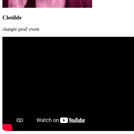
Clotilde
chargée prod' event