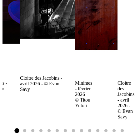
Cloitre des Jacobins -
ns -
Minimes
Cloitre
avril 2026 - © Evan
van
- février
des
Savy
2026 -
Jacobins
© Titou
- avril
Yutori
2026 -
© Evan
Savy