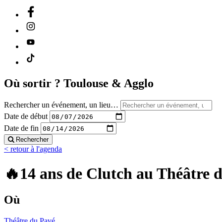
Où sortir ?
Toulouse & Agglo
Rechercher un événement, un lieu…
Date de début
Date de fin
Rechercher
< retour à l'agenda
🔥14 ans de Clutch au Théâtre du
Où
Théâtre du Pavé