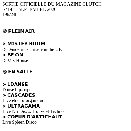
SORTIE OFFICIELLE DU MAGAZINE CLUTCH
N°144 - SEPTEMBRE 2026
19h/23h
🟣 𝗣𝗟𝗘𝗜𝗡 𝗔𝗜𝗥
➤ 𝗠𝗜𝗦𝗧𝗘𝗥 𝗕𝗢𝗢𝗠
➪ Dance-music made in the UK
➤ 𝗕𝗘 𝗢𝗡
➪ Mix House
🟣 𝗘𝗡 𝗦𝗔𝗟𝗟𝗘
➤ 𝗟𝗗𝗔𝗡𝗦𝗘
Danse hip-hop
➤ 𝗖𝗔𝗦𝗖𝗔𝗗𝗘𝗦
Live électro-organique
➤ 𝗨𝗟𝗧𝗥𝗔𝗚𝗔𝗠𝗔
Live Nu-Disco, House et Techno
➤ 𝗖𝗢𝗘𝗨𝗥 𝗗’𝗔𝗥𝗧𝗜𝗖𝗛𝗔𝗨𝗧
Live Spleen Disco