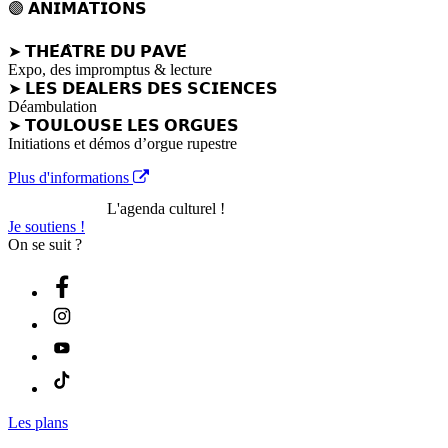
🟣 𝗔𝗡𝗜𝗠𝗔𝗧𝗜𝗢𝗡𝗦
➤ 𝗧𝗛𝗘́𝗔̂𝗧𝗥𝗘 𝗗𝗨 𝗣𝗔𝗩𝗘́
Expo, des impromptus & lecture
➤ 𝗟𝗘𝗦 𝗗𝗘𝗔𝗟𝗘𝗥𝗦 𝗗𝗘𝗦 𝗦𝗖𝗜𝗘𝗡𝗖𝗘𝗦
Déambulation
➤ 𝗧𝗢𝗨𝗟𝗢𝗨𝗦𝗘 𝗟𝗘𝗦 𝗢𝗥𝗚𝗨𝗘𝗦
Initiations et démos d’orgue rupestre
Plus d'informations
L'agenda culturel !
Je soutiens !
On se suit ?
Les plans