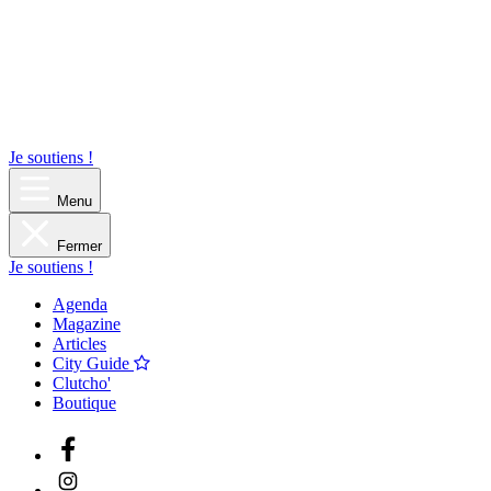
Je soutiens !
Menu
Fermer
Je soutiens !
Agenda
Magazine
Articles
City Guide
Clutcho'
Boutique