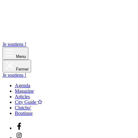
Je soutiens !
Menu
Fermer
Je soutiens !
Agenda
Magazine
Articles
City Guide
Clutcho'
Boutique