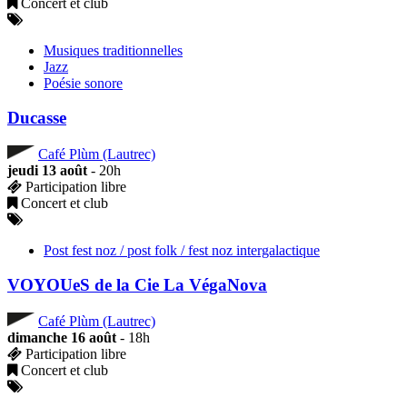
Concert et club
Musiques traditionnelles
Jazz
Poésie sonore
Ducasse
Café Plùm (Lautrec)
jeudi 13 août
- 20h
Participation libre
Concert et club
Post fest noz / post folk / fest noz intergalactique
VOYOUeS de la Cie La VégaNova
Café Plùm (Lautrec)
dimanche 16 août
- 18h
Participation libre
Concert et club