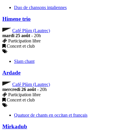
Duo de chansons intaliennes
Himene trio
Café Plùm (Lautrec)
mardi 25 août
- 20h
Participation libre
Concert et club
Slam chant
Ardade
Café Plùm (Lautrec)
mercredi 26 août
- 20h
Participation libre
Concert et club
Quatuor de chants en occitan et français
Mirkadub