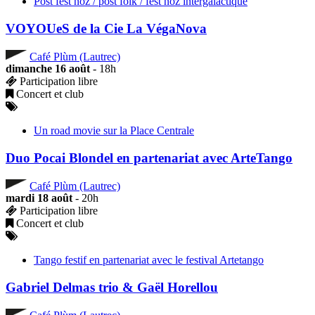
Post fest noz / post folk / fest noz intergalactique
VOYOUeS de la Cie La VégaNova
Café Plùm (Lautrec)
dimanche 16 août
- 18h
Participation libre
Concert et club
Un road movie sur la Place Centrale
Duo Pocai Blondel en partenariat avec ArteTango
Café Plùm (Lautrec)
mardi 18 août
- 20h
Participation libre
Concert et club
Tango festif en partenariat avec le festival Artetango
Gabriel Delmas trio & Gaël Horellou
Café Plùm (Lautrec)