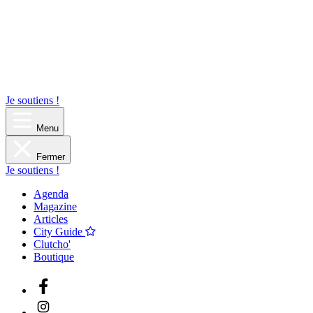
Je soutiens !
Menu
Fermer
Je soutiens !
Agenda
Magazine
Articles
City Guide
Clutcho'
Boutique