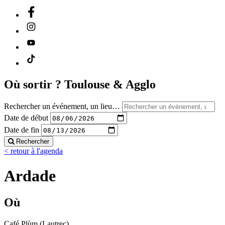
Où sortir ?
Toulouse & Agglo
Rechercher un événement, un lieu…
Date de début
Date de fin
Rechercher
< retour à l'agenda
Ardade
Où
Café Plùm (Lautrec)