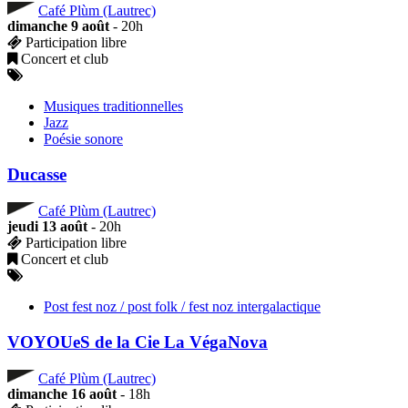
Café Plùm (Lautrec)
dimanche 9 août
- 20h
Participation libre
Concert et club
Musiques traditionnelles
Jazz
Poésie sonore
Ducasse
Café Plùm (Lautrec)
jeudi 13 août
- 20h
Participation libre
Concert et club
Post fest noz / post folk / fest noz intergalactique
VOYOUeS de la Cie La VégaNova
Café Plùm (Lautrec)
dimanche 16 août
- 18h