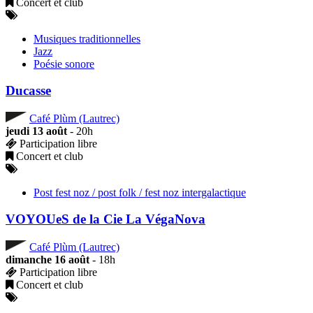
Concert et club
Musiques traditionnelles
Jazz
Poésie sonore
Ducasse
Café Plùm (Lautrec)
jeudi 13 août
- 20h
Participation libre
Concert et club
Post fest noz / post folk / fest noz intergalactique
VOYOUeS de la Cie La VégaNova
Café Plùm (Lautrec)
dimanche 16 août
- 18h
Participation libre
Concert et club