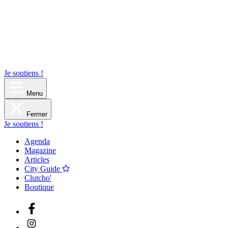
Je soutiens !
Menu
Fermer
Je soutiens !
Agenda
Magazine
Articles
City Guide
Clutcho'
Boutique