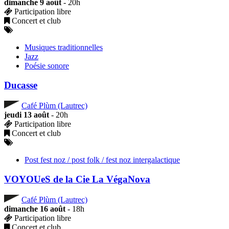
dimanche 9 août
- 20h
Participation libre
Concert et club
Musiques traditionnelles
Jazz
Poésie sonore
Ducasse
Café Plùm (Lautrec)
jeudi 13 août
- 20h
Participation libre
Concert et club
Post fest noz / post folk / fest noz intergalactique
VOYOUeS de la Cie La VégaNova
Café Plùm (Lautrec)
dimanche 16 août
- 18h
Participation libre
Concert et club