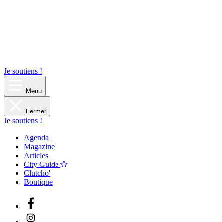
Je soutiens !
Menu
Fermer
Je soutiens !
Agenda
Magazine
Articles
City Guide
Clutcho'
Boutique