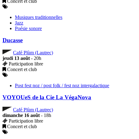
Concert et club
Musiques traditionnelles
Jazz
Poésie sonore
Ducasse
Café Plùm (Lautrec)
jeudi 13 août
- 20h
Participation libre
Concert et club
Post fest noz / post folk / fest noz intergalactique
VOYOUeS de la Cie La VégaNova
Café Plùm (Lautrec)
dimanche 16 août
- 18h
Participation libre
Concert et club