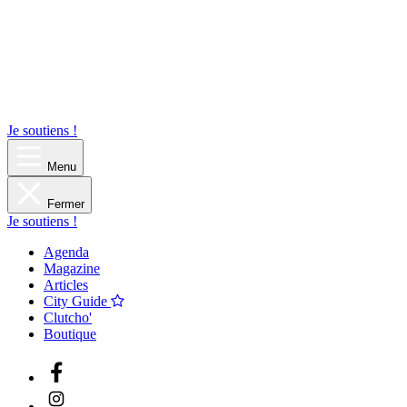
Je soutiens !
Menu
Fermer
Je soutiens !
Agenda
Magazine
Articles
City Guide
Clutcho'
Boutique