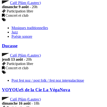
Café Plùm (Lautrec)
dimanche 9 août
- 20h
Participation libre
Concert et club
Musiques traditionnelles
Jazz
Poésie sonore
Ducasse
Café Plùm (Lautrec)
jeudi 13 août
- 20h
Participation libre
Concert et club
Post fest noz / post folk / fest noz intergalactique
VOYOUeS de la Cie La VégaNova
Café Plùm (Lautrec)
dimanche 16 août
- 18h