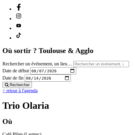
Où sortir ?
Toulouse & Agglo
Rechercher un événement, un lieu…
Date de début
Date de fin
Rechercher
< retour à l'agenda
Trio Olaria
Où
Café Plùm (Lautrec)