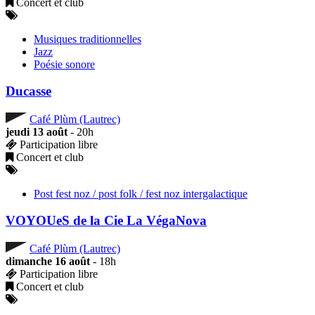
Concert et club
Musiques traditionnelles
Jazz
Poésie sonore
Ducasse
Café Plùm (Lautrec)
jeudi 13 août
- 20h
Participation libre
Concert et club
Post fest noz / post folk / fest noz intergalactique
VOYOUeS de la Cie La VégaNova
Café Plùm (Lautrec)
dimanche 16 août
- 18h
Participation libre
Concert et club