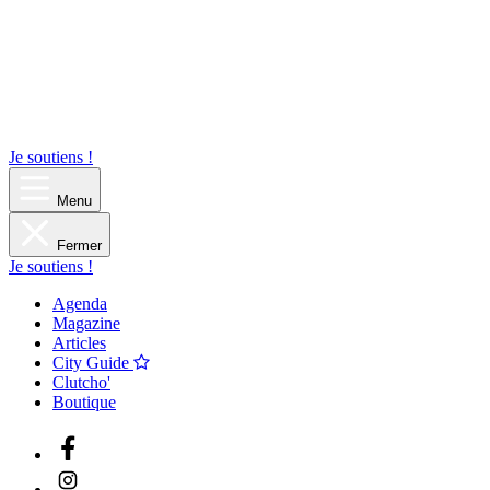
Je soutiens !
Menu
Fermer
Je soutiens !
Agenda
Magazine
Articles
City Guide
Clutcho'
Boutique