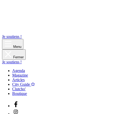
Je soutiens !
Menu
Fermer
Je soutiens !
Agenda
Magazine
Articles
City Guide
Clutcho'
Boutique