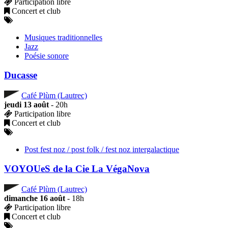
Participation libre
Concert et club
Musiques traditionnelles
Jazz
Poésie sonore
Ducasse
Café Plùm (Lautrec)
jeudi 13 août
- 20h
Participation libre
Concert et club
Post fest noz / post folk / fest noz intergalactique
VOYOUeS de la Cie La VégaNova
Café Plùm (Lautrec)
dimanche 16 août
- 18h
Participation libre
Concert et club