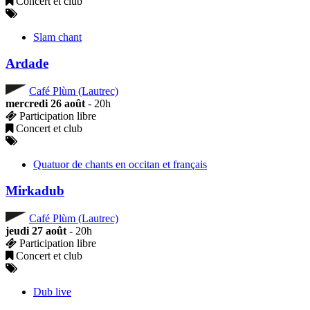
Concert et club
Slam chant
Ardade
Café Plùm (Lautrec)
mercredi 26 août
- 20h
Participation libre
Concert et club
Quatuor de chants en occitan et français
Mirkadub
Café Plùm (Lautrec)
jeudi 27 août
- 20h
Participation libre
Concert et club
Dub live