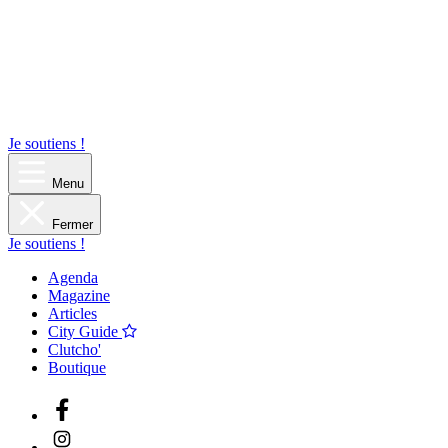
Je soutiens !
Menu
Fermer
Je soutiens !
Agenda
Magazine
Articles
City Guide
Clutcho'
Boutique