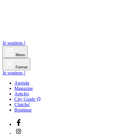
Je soutiens !
Menu
Fermer
Je soutiens !
Agenda
Magazine
Articles
City Guide
Clutcho'
Boutique