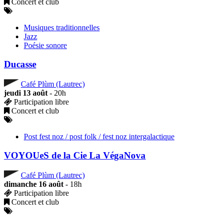
Concert et club
Musiques traditionnelles
Jazz
Poésie sonore
Ducasse
Café Plùm (Lautrec)
jeudi 13 août
- 20h
Participation libre
Concert et club
Post fest noz / post folk / fest noz intergalactique
VOYOUeS de la Cie La VégaNova
Café Plùm (Lautrec)
dimanche 16 août
- 18h
Participation libre
Concert et club