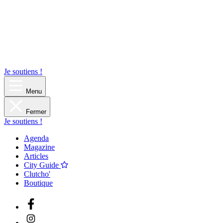
Je soutiens !
Menu
Fermer
Je soutiens !
Agenda
Magazine
Articles
City Guide
Clutcho'
Boutique