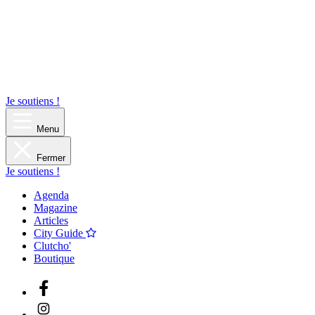
Je soutiens !
Menu
Fermer
Je soutiens !
Agenda
Magazine
Articles
City Guide
Clutcho'
Boutique