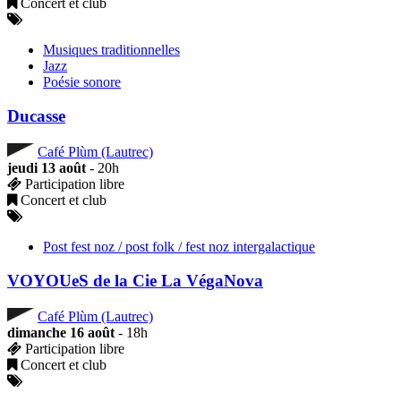
Concert et club
Musiques traditionnelles
Jazz
Poésie sonore
Ducasse
Café Plùm (Lautrec)
jeudi 13 août
- 20h
Participation libre
Concert et club
Post fest noz / post folk / fest noz intergalactique
VOYOUeS de la Cie La VégaNova
Café Plùm (Lautrec)
dimanche 16 août
- 18h
Participation libre
Concert et club