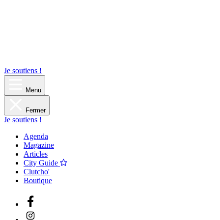
Je soutiens !
Menu
Fermer
Je soutiens !
Agenda
Magazine
Articles
City Guide
Clutcho'
Boutique