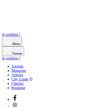
Je soutiens !
Menu
Fermer
Je soutiens !
Agenda
Magazine
Articles
City Guide
Clutcho'
Boutique