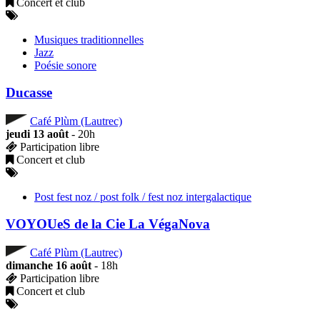
Concert et club
Musiques traditionnelles
Jazz
Poésie sonore
Ducasse
Café Plùm (Lautrec)
jeudi 13 août
- 20h
Participation libre
Concert et club
Post fest noz / post folk / fest noz intergalactique
VOYOUeS de la Cie La VégaNova
Café Plùm (Lautrec)
dimanche 16 août
- 18h
Participation libre
Concert et club