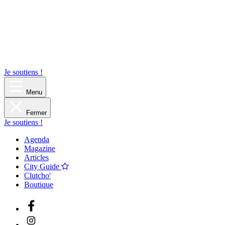
Je soutiens !
Menu
Fermer
Je soutiens !
Agenda
Magazine
Articles
City Guide
Clutcho'
Boutique