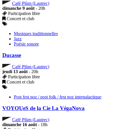
Café Plùm (Lautrec)
dimanche 9 août
- 20h
Participation libre
Concert et club
Musiques traditionnelles
Jazz
Poésie sonore
Ducasse
Café Plùm (Lautrec)
jeudi 13 août
- 20h
Participation libre
Concert et club
Post fest noz / post folk / fest noz intergalactique
VOYOUeS de la Cie La VégaNova
Café Plùm (Lautrec)
dimanche 16 août
- 18h