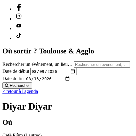
Où sortir ?
Toulouse & Agglo
Rechercher un événement, un lieu…
Date de début
Date de fin
Rechercher
< retour à l'agenda
Diyar Diyar
Où
Café Plùm (Lautrec)