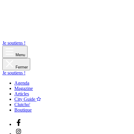
Je soutiens !
Menu
Fermer
Je soutiens !
Agenda
Magazine
Articles
City Guide
Clutcho'
Boutique