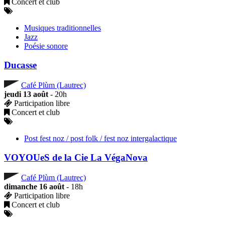
Concert et club
Musiques traditionnelles
Jazz
Poésie sonore
Ducasse
Café Plùm (Lautrec)
jeudi 13 août
- 20h
Participation libre
Concert et club
Post fest noz / post folk / fest noz intergalactique
VOYOUeS de la Cie La VégaNova
Café Plùm (Lautrec)
dimanche 16 août
- 18h
Participation libre
Concert et club