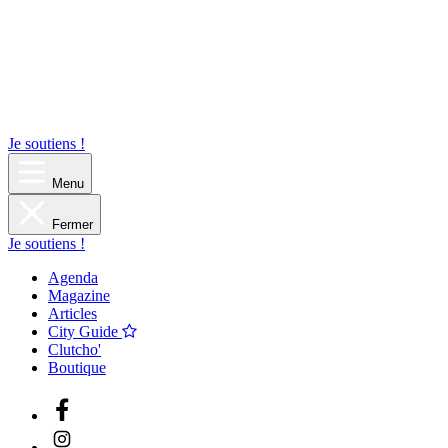
Je soutiens !
Menu
Fermer
Je soutiens !
Agenda
Magazine
Articles
City Guide
Clutcho'
Boutique