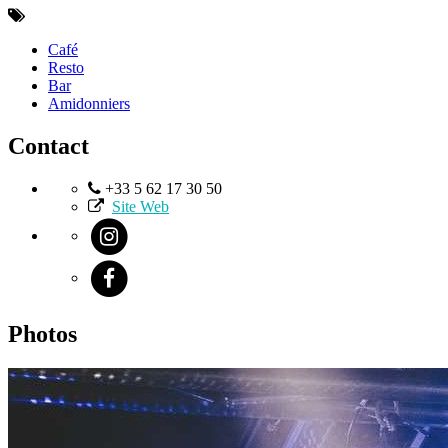
Café
Resto
Bar
Amidonniers
Contact
+33 5 62 17 30 50
Site Web
Photos