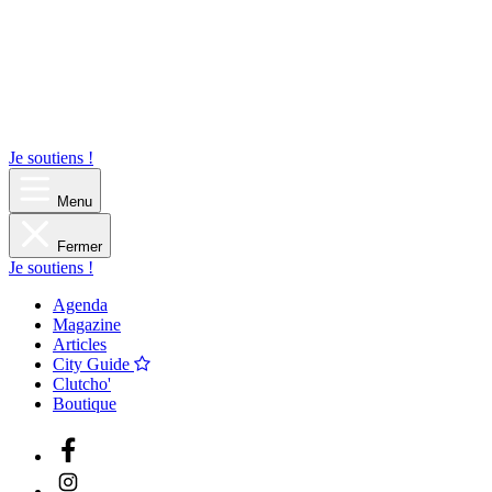
Je soutiens !
Menu
Fermer
Je soutiens !
Agenda
Magazine
Articles
City Guide
Clutcho'
Boutique