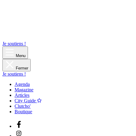
Je soutiens !
Menu
Fermer
Je soutiens !
Agenda
Magazine
Articles
City Guide
Clutcho'
Boutique