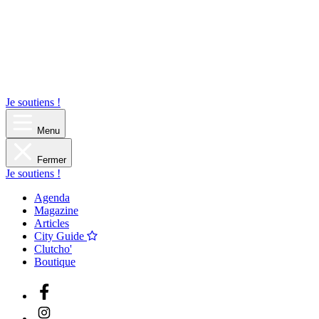
Je soutiens !
Menu
Fermer
Je soutiens !
Agenda
Magazine
Articles
City Guide
Clutcho'
Boutique