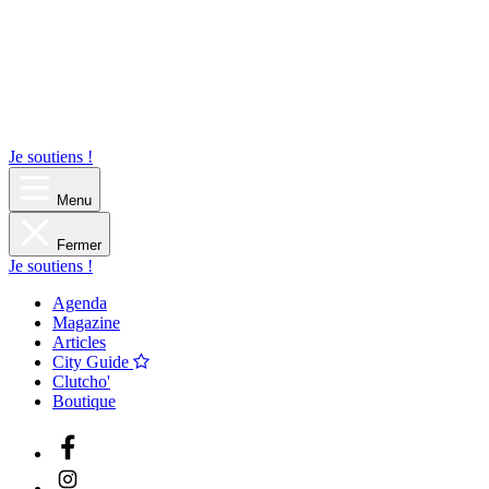
Je soutiens !
Menu
Fermer
Je soutiens !
Agenda
Magazine
Articles
City Guide
Clutcho'
Boutique