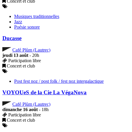
Concert et club
Musiques traditionnelles
Jazz
Poésie sonore
Ducasse
Café Plùm (Lautrec)
jeudi 13 août
- 20h
Participation libre
Concert et club
Post fest noz / post folk / fest noz intergalactique
VOYOUeS de la Cie La VégaNova
Café Plùm (Lautrec)
dimanche 16 août
- 18h
Participation libre
Concert et club