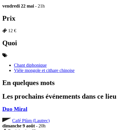
vendredi 22 mai
- 21h
Prix
12 €
Quoi
Chant diphonique
Vièle mongole et cithare chinoise
En quelques mots
Les prochains événements dans ce lieu
Duo Miral
Café Plùm (Lautrec)
dimanche 9 août
- 20h