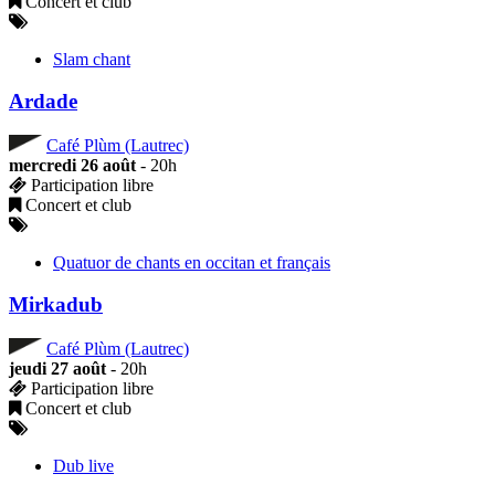
Concert et club
Slam chant
Ardade
Café Plùm (Lautrec)
mercredi 26 août
- 20h
Participation libre
Concert et club
Quatuor de chants en occitan et français
Mirkadub
Café Plùm (Lautrec)
jeudi 27 août
- 20h
Participation libre
Concert et club
Dub live