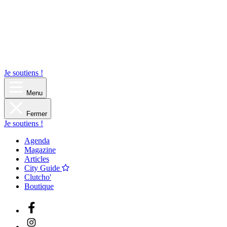
Je soutiens !
Menu
Fermer
Je soutiens !
Agenda
Magazine
Articles
City Guide
Clutcho'
Boutique