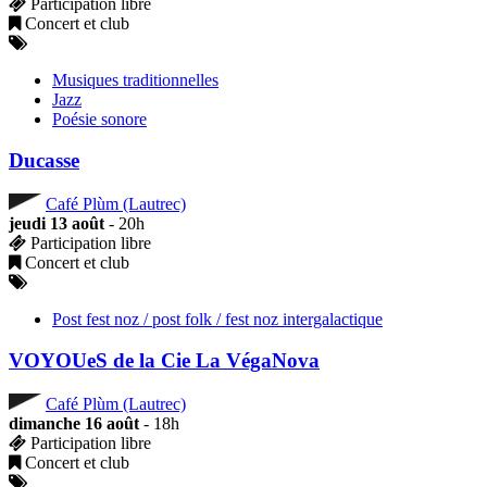
Participation libre
Concert et club
Musiques traditionnelles
Jazz
Poésie sonore
Ducasse
Café Plùm (Lautrec)
jeudi 13 août
- 20h
Participation libre
Concert et club
Post fest noz / post folk / fest noz intergalactique
VOYOUeS de la Cie La VégaNova
Café Plùm (Lautrec)
dimanche 16 août
- 18h
Participation libre
Concert et club