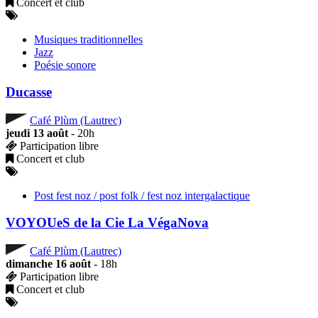
Concert et club
Musiques traditionnelles
Jazz
Poésie sonore
Ducasse
Café Plùm (Lautrec)
jeudi 13 août
- 20h
Participation libre
Concert et club
Post fest noz / post folk / fest noz intergalactique
VOYOUeS de la Cie La VégaNova
Café Plùm (Lautrec)
dimanche 16 août
- 18h
Participation libre
Concert et club