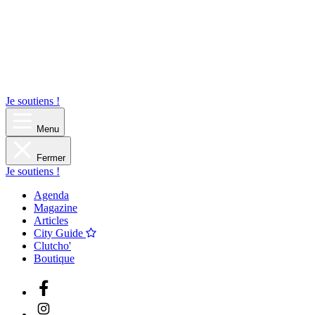
Je soutiens !
Menu
Fermer
Je soutiens !
Agenda
Magazine
Articles
City Guide
Clutcho'
Boutique