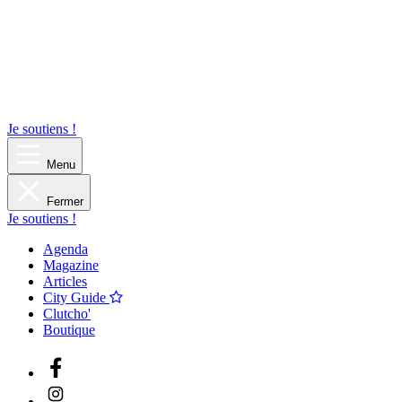
Je soutiens !
Menu
Fermer
Je soutiens !
Agenda
Magazine
Articles
City Guide
Clutcho'
Boutique