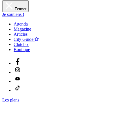
Fermer
Je soutiens !
Agenda
Magazine
Articles
City Guide
Clutcho'
Boutique
Les plans