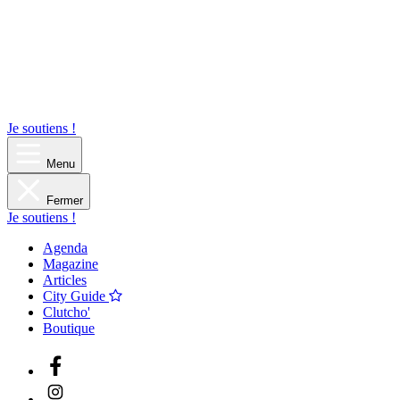
Je soutiens !
Menu
Fermer
Je soutiens !
Agenda
Magazine
Articles
City Guide
Clutcho'
Boutique