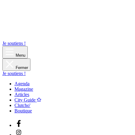
Je soutiens !
Menu
Fermer
Je soutiens !
Agenda
Magazine
Articles
City Guide
Clutcho'
Boutique