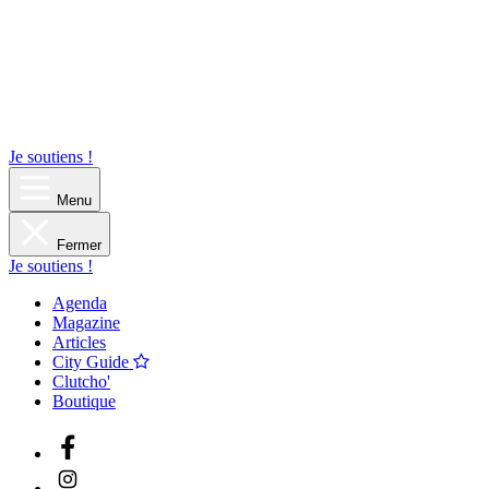
Je soutiens !
Menu
Fermer
Je soutiens !
Agenda
Magazine
Articles
City Guide
Clutcho'
Boutique