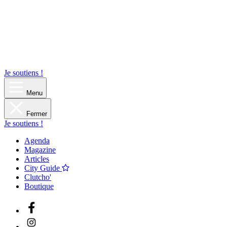
Je soutiens !
Menu
Fermer
Je soutiens !
Agenda
Magazine
Articles
City Guide
Clutcho'
Boutique