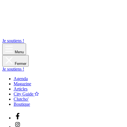
Je soutiens !
Menu
Fermer
Je soutiens !
Agenda
Magazine
Articles
City Guide
Clutcho'
Boutique