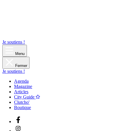
Je soutiens !
Menu
Fermer
Je soutiens !
Agenda
Magazine
Articles
City Guide
Clutcho'
Boutique