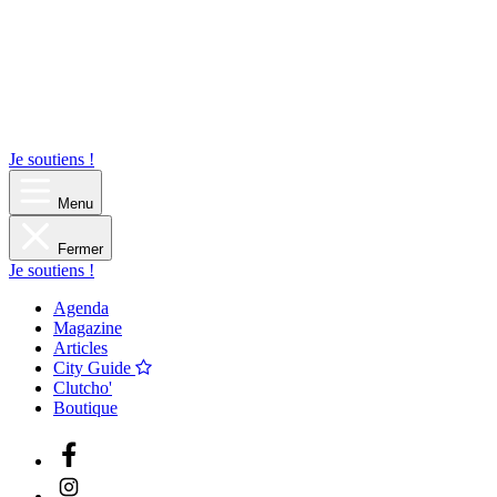
Je soutiens !
Menu
Fermer
Je soutiens !
Agenda
Magazine
Articles
City Guide
Clutcho'
Boutique