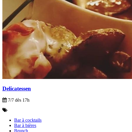
Delicatessen
7/7 dès 17h
Bar à cocktails
Bar à bières
Brunch