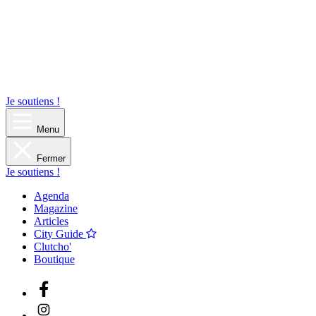
Je soutiens !
Menu
Fermer
Je soutiens !
Agenda
Magazine
Articles
City Guide
Clutcho'
Boutique