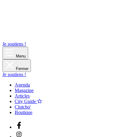
Je soutiens !
Menu
Fermer
Je soutiens !
Agenda
Magazine
Articles
City Guide
Clutcho'
Boutique