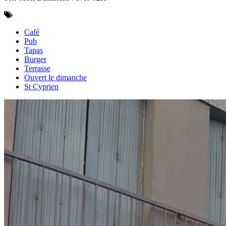
Café
Pub
Tapas
Burger
Terrasse
Ouvert le dimanche
St Cyprien