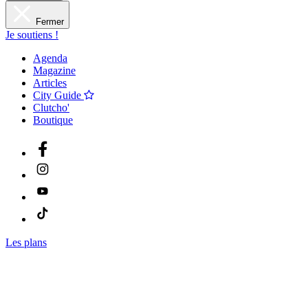
Fermer
Je soutiens !
Agenda
Magazine
Articles
City Guide
Clutcho'
Boutique
Les plans