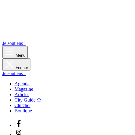
Je soutiens !
Menu
Fermer
Je soutiens !
Agenda
Magazine
Articles
City Guide
Clutcho'
Boutique