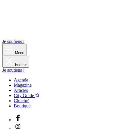
Je soutiens !
Menu
Fermer
Je soutiens !
Agenda
Magazine
Articles
City Guide
Clutcho'
Boutique