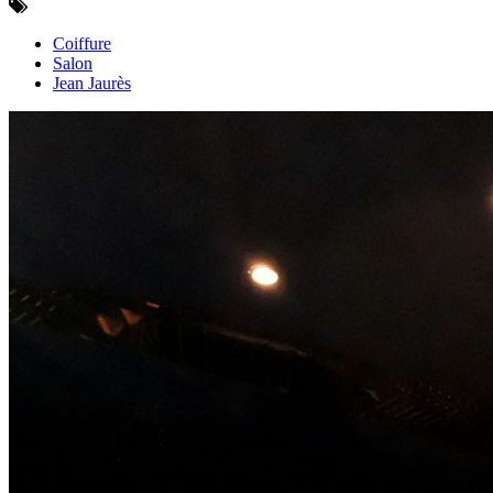
Coiffure
Salon
Jean Jaurès