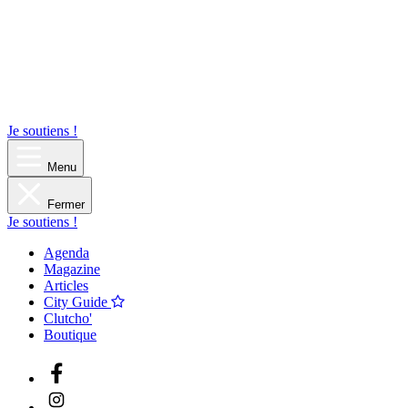
Je soutiens !
Menu
Fermer
Je soutiens !
Agenda
Magazine
Articles
City Guide
Clutcho'
Boutique